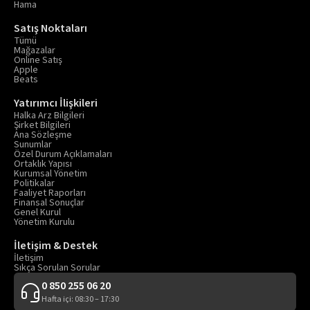
Hama
Satış Noktaları
Tümü
Mağazalar
Online Satış
Apple
Beats
Yatırımcı İlişkileri
Halka Arz Bilgileri
Şirket Bilgileri
Ana Sözleşme
Sunumlar
Özel Durum Açıklamaları
Ortaklık Yapısı
Kurumsal Yönetim
Politikalar
Faaliyet Raporları
Finansal Sonuçlar
Genel Kurul
Yönetim Kurulu
İletişim & Destek
İletişim
Sıkça Sorulan Sorular
0 850 255 06 20
Hafta içi: 08:30 – 17:30